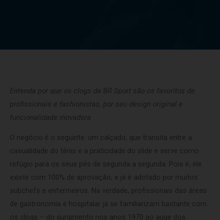
Entenda por que os clogs da BR Sport são os favoritos de
profissionais e fashionistas, por seu design original e
funcionalidade inovadora
O negócio é o seguinte: um calçado, que transita entre a
casualidade do tênis e a praticidade do slide e serve como
refúgio para os seus pés de segunda a segunda. Pois é, ele
existe com 100% de aprovação, e já é adotado por muitos
subchefs e enfermeiros. Na verdade, profissionais das áreas
de gastronomia e hospitalar já se familiarizam bastante com
os clogs – do surgimento nos anos 1970 ao auge dos