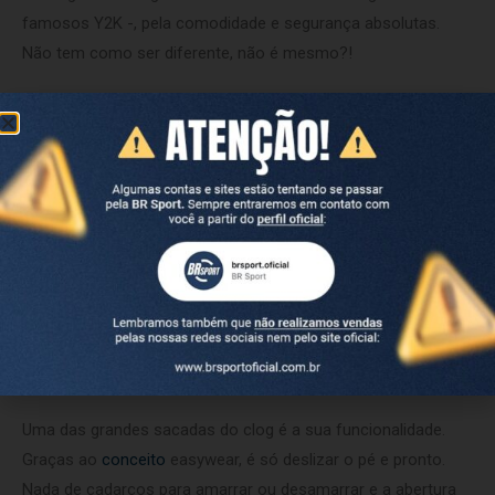
famosos Y2K -, pela comodidade e segurança absolutas.
Não tem como ser diferente, não é mesmo?!
Os homens modernos, que priorizam o mood comfy e tem
zero medo de ousar vão adorar os clogs atualizados por um
design repaginado, incorporando formas contemporâneas e
materiais inovadores. Eles são a escolha perfeita para vários
looks: vai bem com jeans e camisa básica, dá aquele toque
despojado no look praia e, pasmem, até com uma alfaiataria
desconstruída, eles ficam incríveis. Pelo equilíbrio perfeito
entre estilo e conforto, prevemos que se tornarão ainda mais
populares nessa temporada.
O essencial agora é supercool
Uma das grandes sacadas do clog é a sua funcionalidade.
Graças ao
conceito
easywear, é só deslizar o pé e pronto.
Nada de cadarços para amarrar ou desamarrar e a abertura