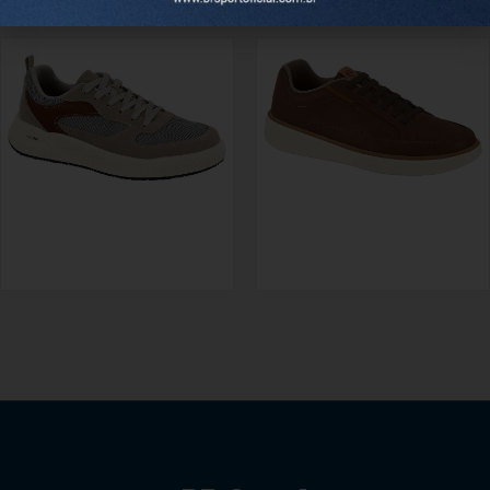
REF. 60011.201
REF. 2275.230