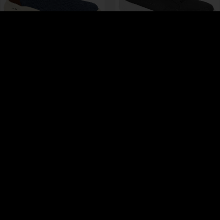
REF.
REF.
60011.203
2275.130