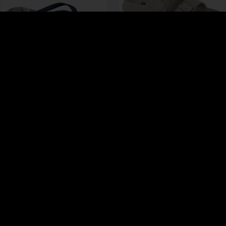
REF.
REF.
60008.207
60019.100